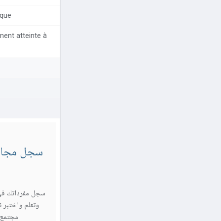
ique
ment atteinte à
سجل مجاناً
سجل مفرداتك في
وتعلم واختبر ن
مجتمع Sylingo واستمتع برحلتك اللغ