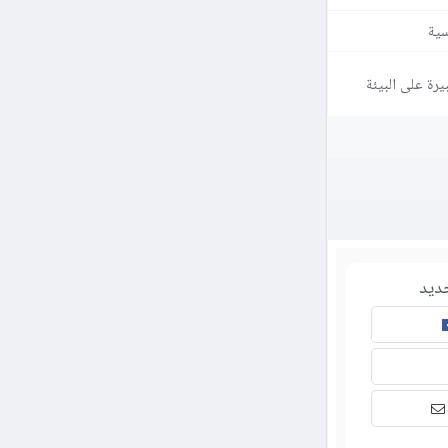
سية
رة على البيئة
ديد