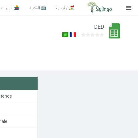
الرئيسية
المكتبة
الدورات
بحث
DED
الصفحة الرئيسية
المكتبة
الدورات
المدونة
الصور التعليمية
étence
الأسئلة التعليمية
الإشتراكات
iale
تغيير اللغة