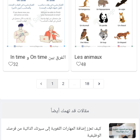
Les animaux
الفرق بين On time و In time
32
48
1
2
...
18
مقالات قد تهمك أيضاً
كيف تعزز إضافة المهارات اللغوية إلى سيرتك الذاتية من فرصك
الوظيفية