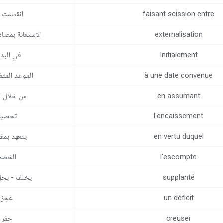
faisant scission entre
انقسمت ب
externalisation
الاستعانة بمصا
Initialement
في البدا
à une date convenue
الموعد المتف
en assumant
من خلال ا
l'encaissement
تحصيل
en vertu duquel
يتعهد بمق
l'escompte
الخصم
supplanté
يخلف - يح
un déficit
عجز
creuser
حفر