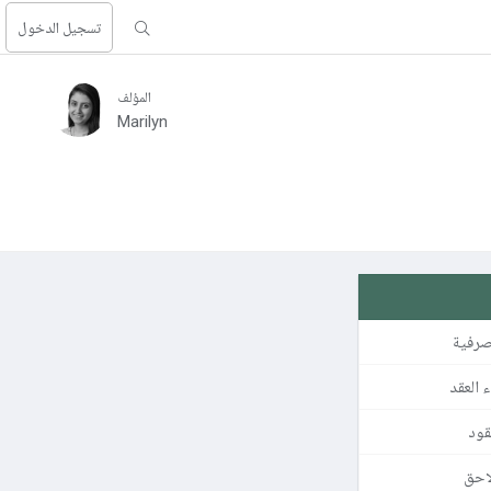
تسجيل الدخول
المؤلف
Marilyn
صرفية
ء العقد
قود
احق