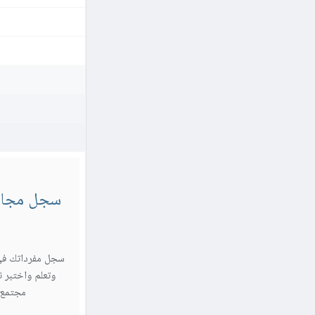
سجل مجاناً
سجل مفرداتك في
وتعلم واختبر ن
مجتمع Sylingo واستمتع برحلتك اللغ