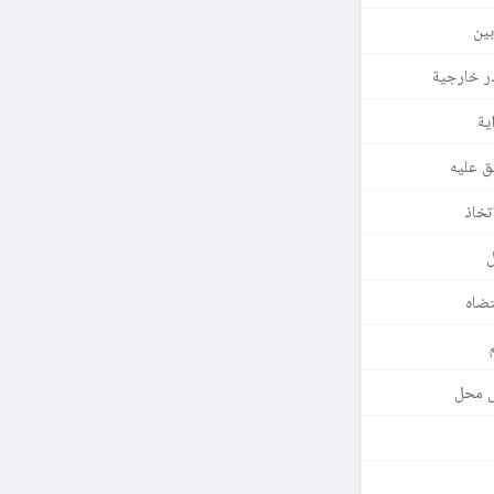
ين
در خارجية
ية
ق عليه
تخاذ
تضاه
ل محل