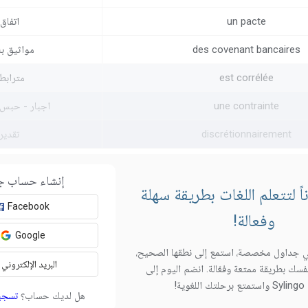
un pacte
اتفاق
des covenant bancaires
مواثيق بن
est corrélée
مترابط
une contrainte
اجبار - حبس 
discrétionnairement
تقدير
إنشاء حساب ج
 لتتعلم اللغات بطريقة سهلة
Facebook
وفعالة!
Google
 جداول مخصصة، استمع إلى نطقها الصحيح،
البريد الإلكتروني
فسك بطريقة ممتعة وفعّالة. انضم اليوم إلى
وية!
هل لديك حساب؟
تسجي