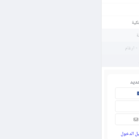
كية
ة
- ارغام
ديد
ل الدخول