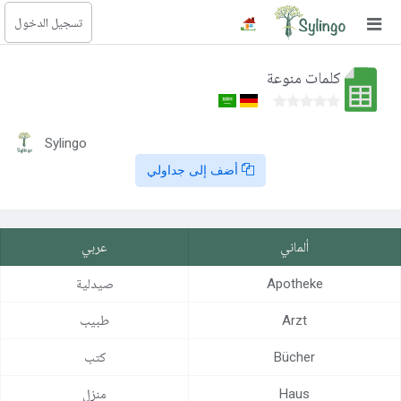
تسجيل الدخول
بحث
كلمات منوعة
الصفحة الرئيسية
المكتبة
Sylingo
أضف إلى جداولي
الدورات
المدونة
ألماني
عربي
الصور التعليمية
Apotheke
صيدلية
الأسئلة التعليمية
Arzt
طبيب
الإشتراكات
Bücher
كتب
تغيير اللغة
Haus
منزل