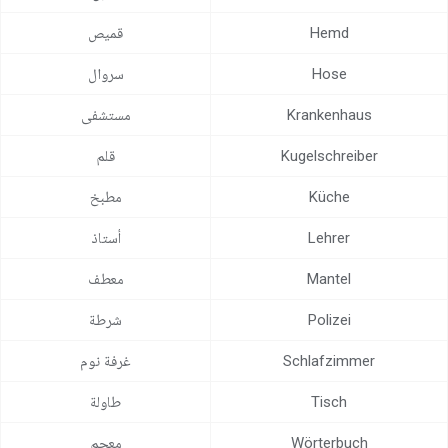
مركز المساعدة
Hemd
قميص
اتصل بنا
Hose
سروال
Krankenhaus
مستشفى
Kugelschreiber
قلم
Küche
مطبخ
Lehrer
أستاذ
Mantel
معطف
Polizei
شرطة
Schlafzimmer
غرفة نوم
Tisch
طاولة
Wörterbuch
معجم