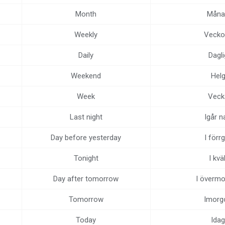
Month
Måna
Weekly
Veckol
Daily
Dagli
Weekend
Hel
Week
Veck
Last night
Igår n
Day before yesterday
I förr
Tonight
I kväl
Day after tomorrow
I överm
Tomorrow
Imorg
Today
Idag