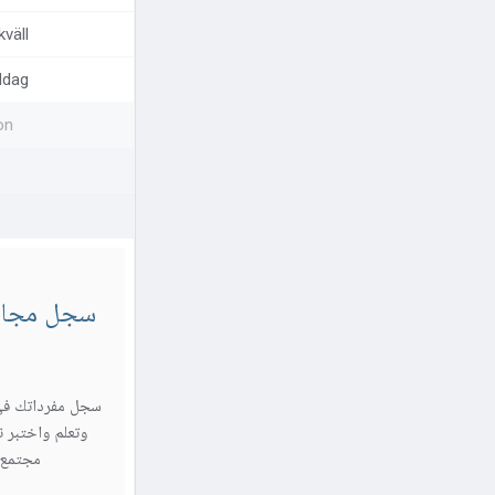
kväll
ddag
on
سجل مجاناً
سجل مفرداتك في
وتعلم واختبر ن
مجتمع Sylingo واستمتع برحلتك اللغ