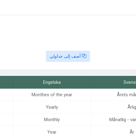
أضف إلى جداولي
Engelska
Svens
Monthes of the year
Årets må
Yearly
Årli
Monthly
Månatlig - va
Year
År