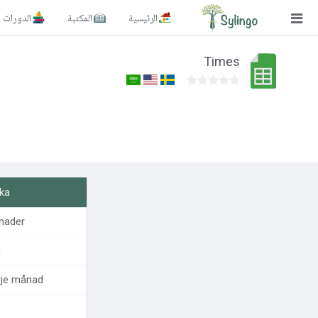
الرئيسية
المكتبة
الدورات
بحث
Times
الصفحة الرئيسية
المكتبة
الدورات
المدونة
ka
الصور التعليمية
nader
الأسئلة التعليمية
g
الإشتراكات
rje månad
تغيير اللغة