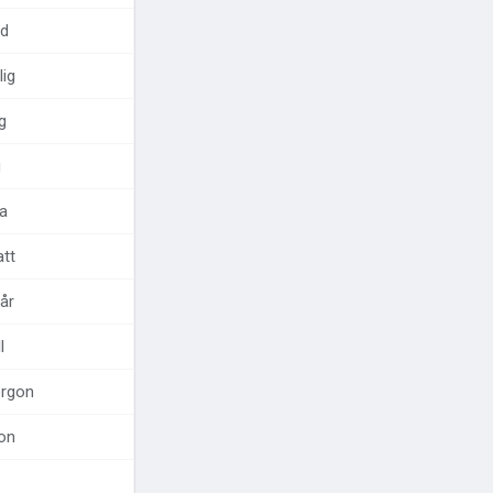
مركز المساعدة
d
اتصل بنا
ig
g
g
a
att
går
l
orgon
on