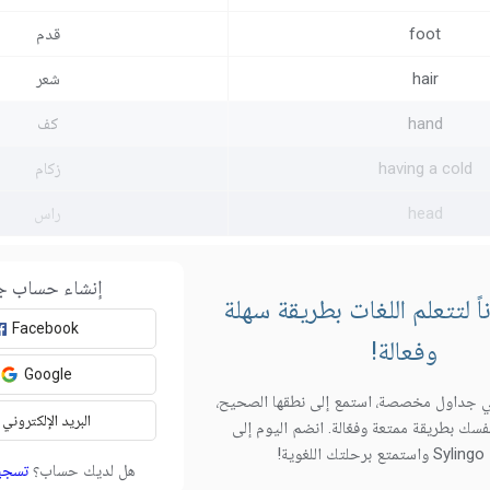
foot
قدم
hair
شعر
hand
كف
having a cold
زكام
head
راس
إنشاء حساب ج
 لتتعلم اللغات بطريقة سهلة
Facebook
وفعالة!
Google
 جداول مخصصة، استمع إلى نطقها الصحيح،
البريد الإلكتروني
فسك بطريقة ممتعة وفعّالة. انضم اليوم إلى
وية!
هل لديك حساب؟
تسجي