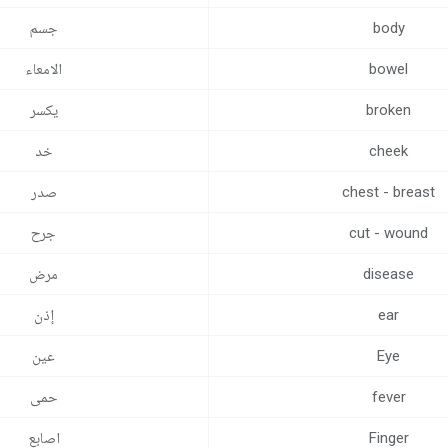
body
جسم
bowel
الامعاء
broken
يكسر
cheek
خد
chest - breast
صدر
cut - wound
جرح
disease
مرض
ear
إذن
Eye
عين
fever
حمى
Finger
اصابع