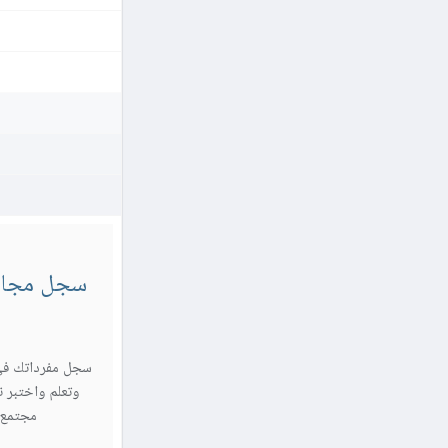
سجل مجاناً
سجل مفرداتك في
وتعلم واختبر ن
مجتمع Sylingo واستمتع برحلتك اللغ