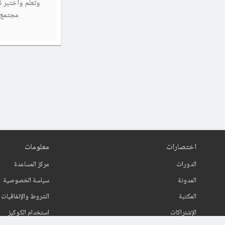
وتعلم واختبر ن
مجتمع Sylingo واستمتع برحلتك اللغ
اختصارات
معلومات
الدورات
مركز المساعدة
المدونة
سياسة الخصوصية
المكتبة
الشروط والإتفاقيات
الإشتراكات
استخدام الكوكيز