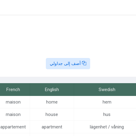
أضف إلى جداولي
French
English
Swedish
maison
home
hem
maison
house
hus
appartement
apartment
lägenhet / våning