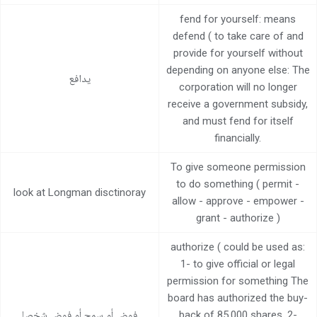
fend for yourself: means
defend ( to take care of and
provide for yourself without
depending on anyone else: The
يدافع
corporation will no longer
receive a government subsidy,
and must fend for itself
financially.
To give someone permission
to do something ( permit -
look at Longman disctinoray
allow - approve - empower -
grant - authorize )
authorize ( could be used as:
1- to give official or legal
permission for something The
board has authorized the buy-
back of 85,000 shares. 2-
فوض أو سمح أو فوض شخصا