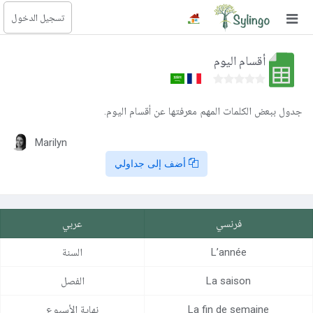
تسجيل الدخول
بحث
أقسام اليوم
الصفحة الرئيسية
المكتبة
جدول ببعض الكلمات المهم معرفتها عن أقسام اليوم.
Marilyn
الدورات
أضف إلى جداولي
المدونة
الصور التعليمية
فرنسي
عربي
الأسئلة التعليمية
L’année
السنة
الإشتراكات
La saison
الفصل
تغيير اللغة
La fin de semaine
نهاية الأسبوع