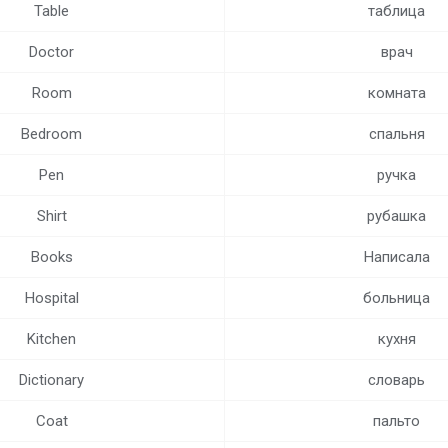
Table
таблица
Doctor
врач
Room
комната
Bedroom
спальня
Pen
ручка
Shirt
рубашка
Books
Написала
Hospital
больница
Kitchen
кухня
Dictionary
словарь
Coat
пальто