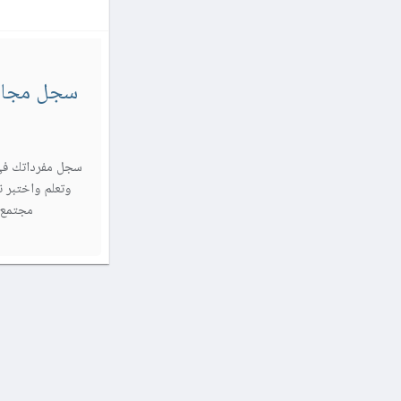
سجل مجاناً
سجل مفرداتك في
وتعلم واختبر ن
مجتمع Sylingo واستمتع برحلتك اللغ