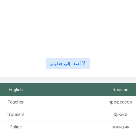
أضف إلى جداولي
English
Russian
Teacher
профессор
Trousers
брюки
Police
полиция