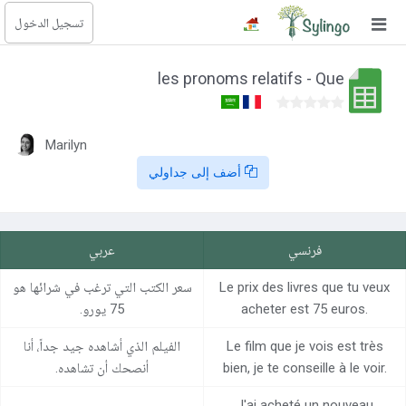
تسجيل الدخول
بحث
les pronoms relatifs - Que
الصفحة الرئيسية
المكتبة
Marilyn
أضف إلى جداولي
الدورات
المدونة
فرنسي
عربي
الصور التعليمية
Le prix des livres que tu veux
سعر الكتب التي ترغب في شرائها هو
الأسئلة التعليمية
acheter est 75 euros.
75 يورو.
Le film que je vois est très
الفيلم الذي أشاهده جيد جداً، أنا
الإشتراكات
bien, je te conseille à le voir.
أنصحك أن تشاهده.
تغيير اللغة
J'ai acheté un nouveau