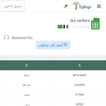
تسجيل الدخول
بحث
les verbes
الصفحة الرئيسية
المكتبة
Mohemd.Cho
أضف إلى جداولي
الدورات
المدونة
B
A
الصور التعليمية
amusant
متعة
الأسئلة التعليمية
coudre
خياطة
الإشتراكات
il faut
يجب
تغيير اللغة
Jeter
رمي