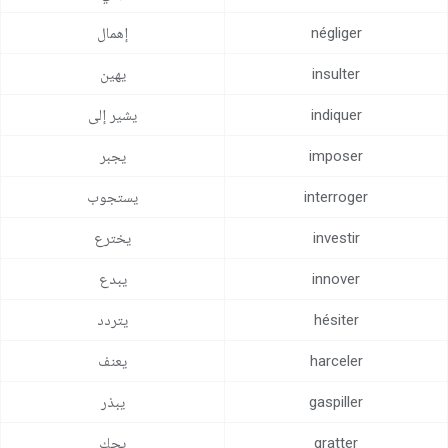
مركز المساعدة
négliger
إهمال
اتصل بنا
insulter
يهين
indiquer
يشير إلى
imposer
يجبر
interroger
يستجوب
investir
يخترع
innover
يبدع
hésiter
يتردد
harceler
يعنف
gaspiller
يبذر
gratter
يحك