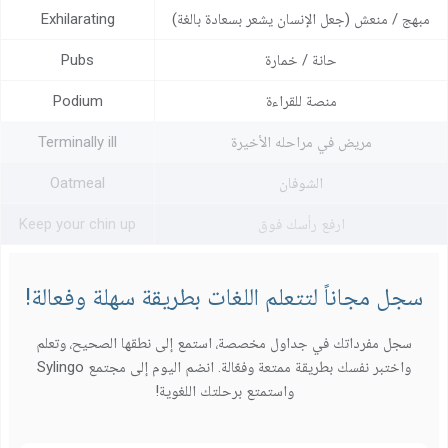
مبهج / منعش (جعل الإنسان يشعر بسعادة بالغة)
Exhilarating
حانة / خمارة
Pubs
منصة للقراءة
Podium
مريض في مراحله الأخيرة
Terminally ill
الشوفان
Oatmeal
ارفع رأسك فوق
Keep your chin up
سجل مجاناً لتتعلم اللغات بطريقة سهلة وفعالة!
سجل مفرداتك في جداول مخصصة، استمع إلى نطقها الصحيح، وتعلم
واختبر نفسك بطريقة ممتعة وفعّالة. انضم اليوم إلى مجتمع Sylingo
واستمتع برحلتك اللغوية!