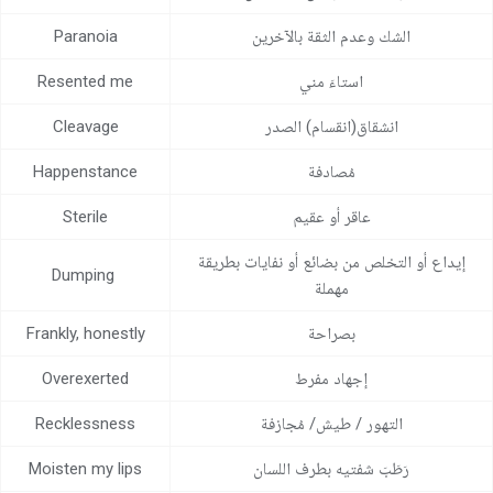
مركز المساعدة
الشك وعدم الثقة بالآخرين
Paranoia
اتصل بنا
استاءَ مني
Resented me
انشقاق(انقسام) الصدر
Cleavage
مُصادفة
Happenstance
عاقر أو عقيم
Sterile
إيداع أو التخلص من بضائع أو نفايات بطريقة
Dumping
مهملة
بصراحة
Frankly, honestly
إجهاد مفرط
Overexerted
التهور / طيش/ مُجازفة
Recklessness
رَطَبَ شفتيه بطرف اللسان
Moisten my lips