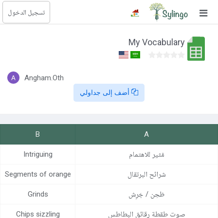
تسجيل الدخول
بحث
My Vocabulary
الصفحة الرئيسية
المكتبة
Angham.Oth
أضف إلى جداولي
الدورات
المدونة
B
A
الصور التعليمية
مُثير للاهتمام
Intriguing
الأسئلة التعليمية
شرائح البرتقال
Segments of orange
الإشتراكات
طَحِن / جَرِش
Grinds
تغيير اللغة
صوت طقطة رقائق البطاطس
Chips sizzling