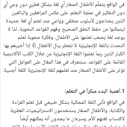
في الواقع يتعلّم الأطفال الصغار أي لغة بشكل فطري دون وعي أي 
مركز المساعدة
دون التفكير في عمليّة التعلم، على عكس المراهقين والبالغين 
اتصل بنا
الذين يحتاجون لأسلوب منطقي وواعي عند تعلم أي لغة جديدة 
ليتمكنوا من حفظ النطق الصحيح وفهم القواعد النحوية، لذا لا 
يوجد لغة يصعب تعلمها على الأطفال، وفكرة صعوبة تعلم 
التحدث باللغة الإنجليزية لا تخطر ببال الأطفال إلّا إذا أخبرهم بها 
الكبار الذين ربما تعلموا اللغة الإنجليزية من خلال الكتب الأكاديمية 
القائمة على القواعد. سنتعرف في هذا المقال على العوامل التي 
تؤثر على الأطفال الصغار عند تعلمهم للغة الإنجليزية كلغة أجنبية.
1.أهمية البدء مبكراً في التعلم:
في الواقع تأتي اللغة المحكية بشكل طبيعي قبل تعلم القراءة 
والكتابة، والأطفال الصغار يستخدمون الاستراتيجيات الفطرية 
لاكتساب لغتهم الأم، وسرعان ما يجدون أنه يمكنهم أيضاً 
استخدام هذه الاستراتيجيات لتعلم اللغات الأجنبية مثل اللغة 