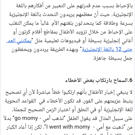
بالإحباط بسبب عدم قدرتهم على التعبير عن أفكارهم باللغة 
الإنجليزية، حيث أنّ معظمهم يريدون التحدث باللغة الإنجليزية 
بسرعة وطلاقة كما يتحدثون بلغتهم الأم. غالباً ما يمكن التغلب 
على الإحباط من خلال تزويد الأطفال بمقاطع أفلام كرتون أو 
أغاني إنجليزية بسيطة أو فيديوهات تعليمية مثل "
يمكنني العد 
حتى 12 باللغة الإنجليزية
" وبهذه الطريقة يرددون ويحفظون 
جمل بسيطة جاهزة.
6.السماح بارتكاب بعض الأخطاء
لا ينبغي إخبار الأطفال بأنهم ارتكبوا خطأً مباشرةً لأن أي تصحيح 
يثبط عزيمتهم على الفور، قد تكون الأخطاء في  القواعد النحوية 
للغة الإنجليزية أو في النطق أو اختيار الزمن الصحيح للجملة، 
على سبيل المثال قد يقول الطفل "تذهب أمي - go momy" بدلاً 
من "ذهبت مع أمي -  I went with momy"، لكن إذا أعاد الكبار 