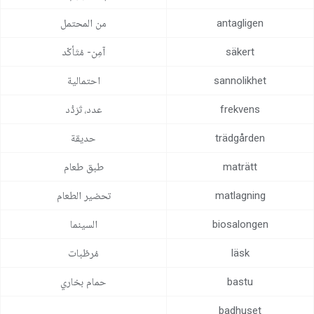
مركز المساعدة
antagligen
‏من المحتمل
اتصل بنا
säkert
‏آمِن- ‏مُتَأكّد‏
sannolikhet
احتمالية
frekvens
عدد، ‏تَرَدُّد
trädgården
حديقة‏
maträtt
طبق طعام
matlagning
‏تحضير الطعام
biosalongen
السينما
läsk
مُرطّبات
bastu
‏حمام بخاري
badhuset