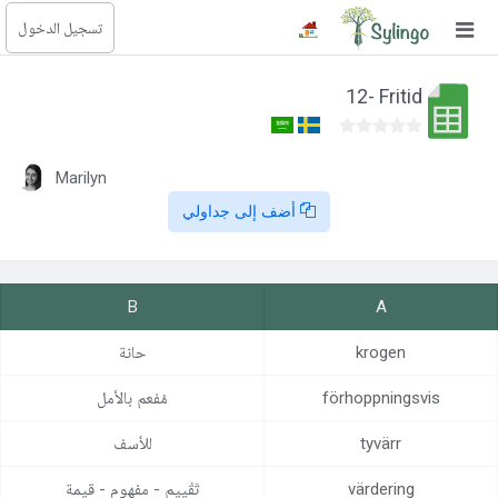
تسجيل الدخول
بحث
12- Fritid
الصفحة الرئيسية
المكتبة
Marilyn
أضف إلى جداولي
الدورات
المدونة
B
A
الصور التعليمية
krogen
حانة
الأسئلة التعليمية
förhoppningsvis
‏مُفعم بالأمل
الإشتراكات
tyvärr
‏للأسف
تغيير اللغة
värdering
تَقْييم‏ - مفهوم - قيمة