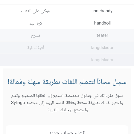
innebandy
هوكي على العشب
handboll
‏كرة اليد
teater
مَسرح
längdskidor
‏لُعبة تسلية
längdskidor
سجل مجاناً لتتعلم اللغات بطريقة سهلة وفعالة!
سجل مفرداتك في جداول مخصصة، استمع إلى نطقها الصحيح، وتعلم
واختبر نفسك بطريقة ممتعة وفعّالة. انضم اليوم إلى مجتمع Sylingo
واستمتع برحلتك اللغوية!
إنشاء حساب جديد