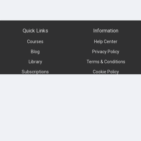
Quick Links
Information
Courses
Help Center
Blog
Privacy Policy
Library
Terms & Conditions
Subscriptions
Cookie Policy
Contact us
About
Subscribe to our newsletter
Language