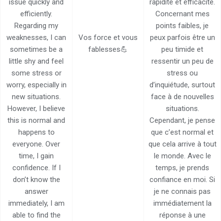
issue quickly and
rapidité et efficacité.
efficiently.
Concernant mes
Regarding my
points faibles, je
weaknesses, I can
Vos force et vous
peux parfois être un
sometimes be a
fablesses💪
peu timide et
little shy and feel
ressentir un peu de
some stress or
stress ou
worry, especially in
d’inquiétude, surtout
new situations.
face à de nouvelles
However, I believe
situations.
this is normal and
Cependant, je pense
happens to
que c’est normal et
everyone. Over
que cela arrive à tout
time, I gain
le monde. Avec le
confidence. If I
temps, je prends
don’t know the
confiance en moi. Si
answer
je ne connais pas
immediately, I am
immédiatement la
able to find the
réponse à une