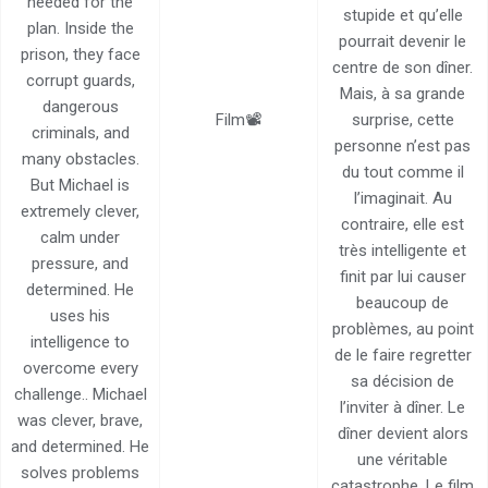
needed for the
stupide et qu’elle
plan. Inside the
pourrait devenir le
prison, they face
centre de son dîner.
corrupt guards,
Mais, à sa grande
dangerous
Film📽️
surprise, cette
criminals, and
personne n’est pas
many obstacles.
du tout comme il
But Michael is
l’imaginait. Au
extremely clever,
contraire, elle est
calm under
très intelligente et
pressure, and
finit par lui causer
determined. He
beaucoup de
uses his
problèmes, au point
intelligence to
de le faire regretter
overcome every
sa décision de
challenge.. Michael
l’inviter à dîner. Le
was clever, brave,
dîner devient alors
and determined. He
une véritable
solves problems
catastrophe. Le film