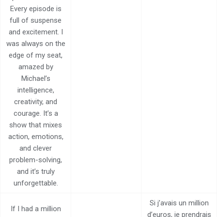
Every episode is
full of suspense
and excitement. I
was always on the
edge of my seat,
amazed by
Michael’s
intelligence,
creativity, and
courage. It’s a
show that mixes
action, emotions,
and clever
problem-solving,
and it’s truly
unforgettable.
Si j’avais un million
If I had a million
d’euros, je prendrais