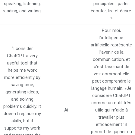
speaking, listening,
principales : parler,
reading, and writing.
écouter, lire et écrire.
»
Pour moi,
l’intelligence
artificielle représente
“I consider
l’avenir de la
ChatGPT a very
communication, et
useful tool that
c’est fascinant de
helps me work
voir comment elle
more efficiently by
peut comprendre le
saving time,
langage humain. »Je
generating ideas,
considère ChatGPT
and solving
comme un outil très
problems quickly. It
Ai
utile qui m’aide à
doesn’t replace my
travailler plus
skills, but it
efficacement : il
supports my work
permet de gagner du