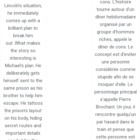
cons. L’histoire
Lincoln’s situation,
tourne autour d’un
he immediately
dîner hebdomadaire
comes up with a
organisé par un
brilliant plan to
groupe d’hommes
break him
riches, appelé le
out. What makes
dîner de cons. Le
the story so
concept est d’inviter
interesting is
une personne
Michael’s plan. He
considérée comme
deliberately gets
stupide afin de se
himself sent to the
moquer d’elle. Le
same prison as his
personnage principal
brother to help him
s’appelle Pierre
escape. He tattoos
Brochant. Un jour, il
the prison’s layout
rencontre quelqu’un
on his body, hiding
par hasard dans le
secret routes and
train et pense que
important details
cette personne est