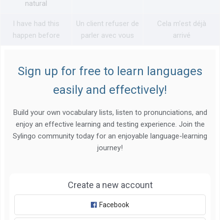
natural
I have had this
Un client refuser de
Cela m’est déjà
happen before
parler avec vous
arrivé
Sign up for free to learn languages
easily and effectively!
Build your own vocabulary lists, listen to pronunciations, and
enjoy an effective learning and testing experience. Join the
Sylingo community today for an enjoyable language-learning
journey!
Create a new account
Facebook