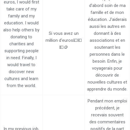
euros, I would first
d’abord soin de ma
take care of my
famille et de mon
family and my
éducation. J’aiderais
education. I would
aussi les autres en
also help others by
Si vous avez un
donnant à des
donating to
million d'euros💷💶
associations et en
charities and
💵🪙
soutenant les
supporting people
personnes dans le
in need. Finally, I
besoin. Enfin, je
would travel to
voyagerais pour
discover new
découvrir de
cultures and learn
nouvelles cultures et
from the world.
apprendre du monde.
Pendant mon emploi
précédent, je
recevais souvent
des commentaires
In my previous job,
positifs de la part