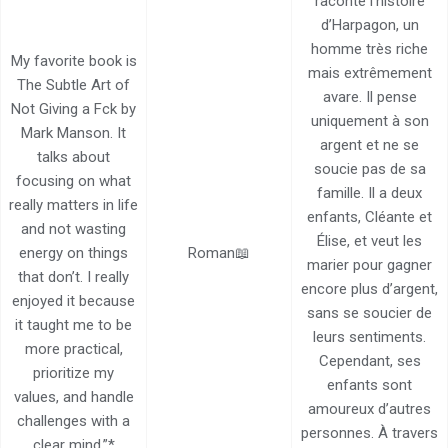
raconte l’histoire
d’Harpagon, un
homme très riche
My favorite book is
mais extrêmement
The Subtle Art of
avare. Il pense
Not Giving a Fck by
uniquement à son
Mark Manson. It
argent et ne se
talks about
soucie pas de sa
focusing on what
famille. Il a deux
really matters in life
enfants, Cléante et
and not wasting
Élise, et veut les
energy on things
Roman📖
marier pour gagner
that don’t. I really
encore plus d’argent,
enjoyed it because
sans se soucier de
it taught me to be
leurs sentiments.
more practical,
Cependant, ses
prioritize my
enfants sont
values, and handle
amoureux d’autres
challenges with a
personnes. À travers
clear mind.”*