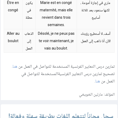
ماري في إجازة أمومة ،
Marie est en congé
يكون
Être en
لكنها ستعود بعد ثلاثة
maternité, mais elle
في
congé
أسابيع.
revient dans trois
عطلة
semaines.
آسف، لا أستطيع رؤيتك
Désolé, je ne peux pas
الذهاب
Aller au
الآن، أنا ذاهب إلى العمل.
te voir maintenant, je
إلى
boulot
vais au boulot.
العمل
تمارين درس التعابير الفرنسية المستخدمة للتواصل في العمل من
هنا
.
تصحيح تمارين درس التعابير الفرنسيةالمستخدمة للتواصل في
العمل من
هنا
.
المؤلف:
مارلين الخويخي
سجل مجاناً لتتعلم اللغات بطريقة سهلة وفعالة!