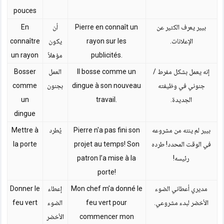
pouces
بيير يعرف الكثير عن
Pierre en connaît un
أن
En
الإعلانات.
rayon sur les
يكون
connaître
publicités.
مؤهلاً
un rayon
إنه يعمل بشكل مفرط /
Il bosse comme un
العمل
Bosser
جنوني في وظيفته
dingue à son nouveau
بجنون
comme
الجديدة.
travail.
un
dingue
بيير لم ينته من مشروعه
Pierre n'a pas fini son
يُطرد
Mettre à
في الوقت المحدد! طرده
projet au temps! Son
la porte
رئيسه!
patron l’a mise à la
porte!
مديري أعطاني الضوء
Mon chef m’a donné le
إعطاء
Donner le
الأخضر لبدء مشروعي.
feu vert pour
الضوء
feu vert
commencer mon
الأخضر