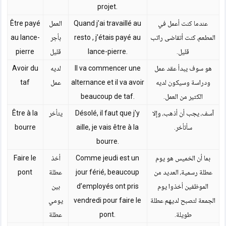
projet.
عندما كنت أعمل في
Quand j’ai travaillé au
العمل
Être payé
المطعم، كنت أتقاضى راتب
resto , j’étais payé au
بأجر
au lance-
قليل.
lance-pierre.
قليل
pierre
هو سوف يبدأ عقد عمل
Il va commencer une
لديه
Avoir du
ودراسة وسيكون لديه
alternance et il va avoir
عمل
taf
الكثير من العمل.
beaucoup de taf.
آسف، يجب أن أذهب، وإلا
Désolé, il faut que j'y
يتأخر
Être à la
سأتأخر.
aille, je vais être à la
bourre
bourre.
بما أن الخميس هو يوم
Comme jeudi est un
أخذ
Faire le
عطلة رسمية، العديد من
jour férié, beaucoup
عطلة
pont
الموظفين أخذوا يوم
d’employés ont pris
بين
الجمعة لتصبح لديهم عطلة
vendredi pour faire le
يومي
طويلة.
pont.
عطلة